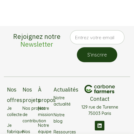
Rejoignez notre
Newsletter
S’inscrire
Nos
Nos
À
Actualités
Notre
Contact
offres
projets
propos
actualité
129 rue de Turenne
Je
Nos projets
Notre
75003 Paris
collecte
de
mission
Notre
contribution
blog
Je
Notre
fabrique
Nos
équipe
Ressources