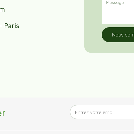
om
- Paris
Nous con
er