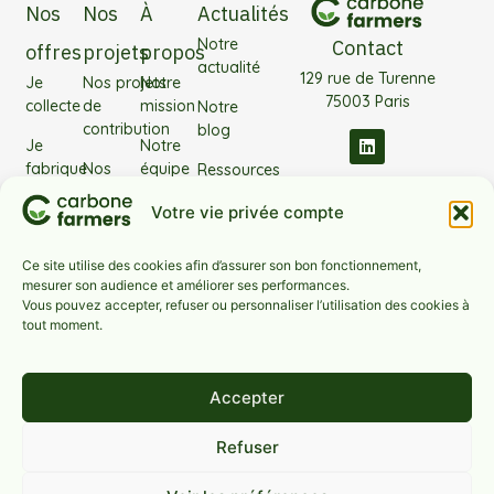
Nos
Nos
À
Actualités
Notre
Contact
offres
projets
propos
actualité
129 rue de Turenne
Je
Nos projets
Notre
75003 Paris
collecte
de
mission
Notre
contribution
blog
Je
Notre
fabrique
Nos
équipe
Ressources
projets
J’investis
Nos
Votre vie privée compte
filières
partenaires
Notre
Ce site utilise des cookies afin d’assurer son bon fonctionnement,
FAQ
technologie
mesurer son audience et améliorer ses performances.
Vous pouvez accepter, refuser ou personnaliser l’utilisation des cookies à
Nos
tout moment.
filières
Accepter
Nous contacter
Refuser
Carbone Farmers Copyright