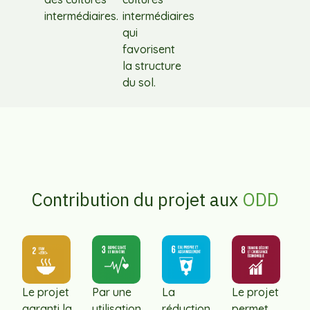
intermédiaires.
intermédiaires
qui
favorisent
la structure
du sol.
Contribution du projet aux
ODD
Le projet
Par une
La
Le projet
garanti la
utilisation
réduction
permet