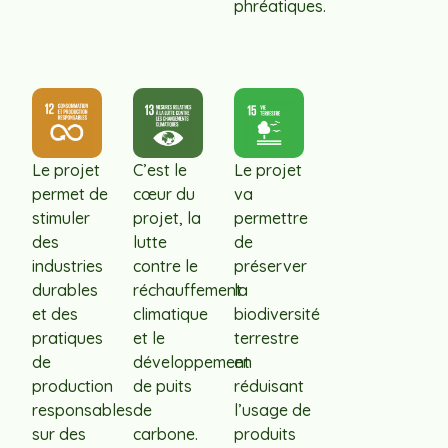
phréatiques.
Le projet
C’est le
Le projet
permet de
cœur du
va
stimuler
projet, la
permettre
des
lutte
de
industries
contre le
préserver
durables
réchauffement
la
et des
climatique
biodiversité
pratiques
et le
terrestre
de
développement
en
production
de puits
réduisant
responsables
de
l’usage de
sur des
carbone.
produits