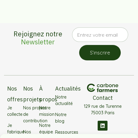
Rejoignez notre
Newsletter
S’inscrire
Nos
Nos
À
Actualités
Notre
Contact
offres
projets
propos
actualité
129 rue de Turenne
Je
Nos projets
Notre
75003 Paris
collecte
de
mission
Notre
contribution
blog
Je
Notre
fabrique
Nos
équipe
Ressources