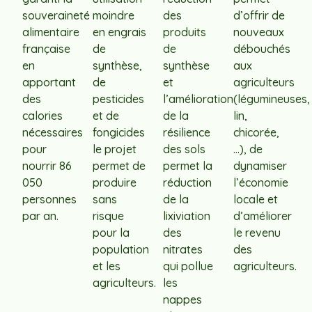
souveraineté
moindre
des
d’offrir de
alimentaire
en engrais
produits
nouveaux
française
de
de
débouchés
en
synthèse,
synthèse
aux
apportant
de
et
agriculteurs
des
pesticides
l’amélioration
(légumineuses,
calories
et de
de la
lin,
nécessaires
fongicides
résilience
chicorée,
pour
le projet
des sols
…), de
nourrir 86
permet de
permet la
dynamiser
050
produire
réduction
l’économie
personnes
sans
de la
locale et
par an.
risque
lixiviation
d’améliorer
pour la
des
le revenu
population
nitrates
des
et les
qui pollue
agriculteurs.
agriculteurs.
les
nappes