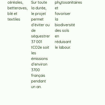
céréales,
Sur toute
phytosanitaires
betteraves,
la durée,
et
blé et
le projet
favoriser
textiles
permet
la
d’éviter ou
biodiversité
de
des sols
séquestrer
en
37 001
réduisant
tCO2e soit
le labour.
les
émissions
d’environ
3700
français
pendant
un an.