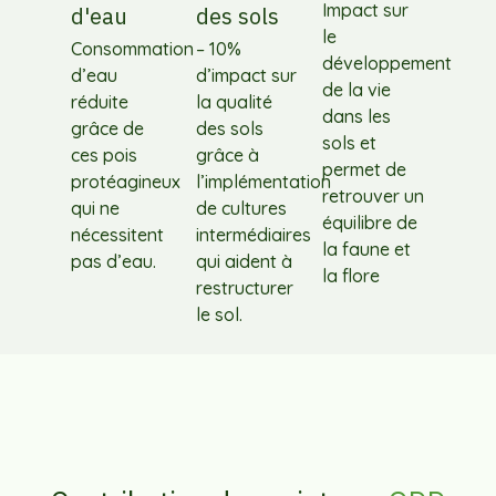
Impact sur
d'eau
des sols
le
Consommation
– 10%
développement
d’eau
d’impact sur
de la vie
réduite
la qualité
dans les
grâce de
des sols
sols et
ces pois
grâce à
permet de
protéagineux
l’implémentation
retrouver un
qui ne
de cultures
équilibre de
nécessitent
intermédiaires
la faune et
pas d’eau.
qui aident à
la flore
restructurer
le sol.