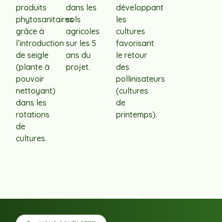
produits
dans les
développant
phytosanitaires
sols
les
grâce à
agricoles
cultures
l’introduction
sur les 5
favorisant
de seigle
ans du
le retour
(plante à
projet.
des
pouvoir
pollinisateurs
nettoyant)
(cultures
dans les
de
rotations
printemps).
de
cultures.