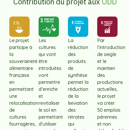
Contribution du projet aux
ODD
Le projet
Les
La
Par
participe à
cultures
réduction
l’introduction
la
qui vont
des
de seigle
souveraineté
être
produits
et le
alimentaire
introduites
de
maintien
française
vont
synthèse
des
en
permettre
permet la
productions
permettant
d’enrichir
réduction
actuelles,
une
et
de la
le projet
relocalisation
revitaliser
lixiviation
va créer
de
le sol en
des
50 emplois
cultures
permettant
nitrates
pérennes
fourragères,
d’utiliser
qui
et non