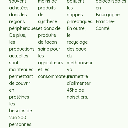
souvent
moins de
polluent
délocalisables
achetées
produits
les
en
dans les
de
nappes
Bourgogne
régions
synthèse
phréatiques.
Franche-
périphériques.
et donc de
En outre,
Comté.
De plus,
produire
le
les
de façon
recyclage
productions
saine pour
des eaux
actuelles
les
du
sont
agriculteurs
méthaniseur
maintenues,
et les
va
permettant
consommateurs.
permettre
de couvrir
d’alimenter
en
45ha de
protéines
noisetiers.
les
besoins de
236 200
personnes.