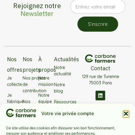
Rejoignez notre
Newsletter
S’inscrire
Nos
Nos
À
Actualités
Notre
Contact
offres
projets
propos
actualité
129 rue de Turenne
Je
Nos projets
Notre
75003 Paris
collecte
de
mission
Notre
contribution
blog
Je
Notre
fabrique
Nos
équipe
Ressources
projets
J’investis
Nos
Votre vie privée compte
filières
partenaires
Notre
Ce site utilise des cookies afin d’assurer son bon fonctionnement,
FAQ
technologie
mesurer son audience et améliorer ses performances.