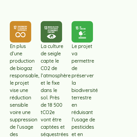
En plus
La culture
Le projet
d’une
de seigle
va
production
capte le
permettre
de biogaz
CO2 de
de
responsable,
l’atmosphère
préserver
le projet
et le fixe
la
vise une
dans le
biodiversité
réduction
sol. Près
terrestre
sensible
de 18 500
en
voire une
tCO2e
réduisant
suppression
vont être
l’usage de
de l’usage
captées et
pesticides
des
séquestrées
et en