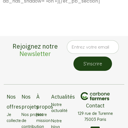
da_has_shadow= »on »][/et_pb_section]
Rejoignez notre
Newsletter
S’inscrire
Nos
Nos
À
Actualités
Notre
Contact
offres
projets
propos
actualité
129 rue de Turenne
Je
Nos projets
Notre
75003 Paris
collecte
de
mission
Notre
contribution
blog