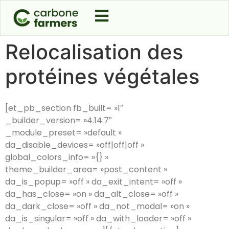
Relocalisation des
protéines végétales
[et_pb_section fb_built= »1″
_builder_version= »4.14.7″
_module_preset= »default »
da_disable_devices= »off|off|off »
global_colors_info= »{} »
theme_builder_area= »post_content »
da_is_popup= »off » da_exit_intent= »off »
da_has_close= »on » da_alt_close= »off »
da_dark_close= »off » da_not_modal= »on »
da_is_singular= »off » da_with_loader= »off »