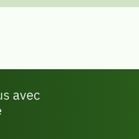
us
avec
e