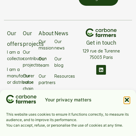
Our
Our
About
News
Our
Our
Get in touch
offers
projects
mission
news
129 rue de Turenne
I am a
Our
75003 Paris
collector
contribution
Our
Our
projects
team
blog
I am a
manufacturer
Our
Our
Resources
or distributor
value
partners
chain
I'm
Frequently
projects
investing
Your privacy matters
Asked
Our
Questions
technology
This website uses cookies to ensure it functions correctly, to measure its
audience, and to improve its performance.
Our
You can accept, refuse, or personalise the use of cookies at any time.
sectors