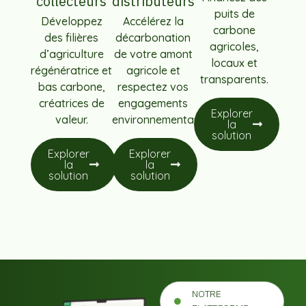
collecteurs
distributeurs
puits de
Développez
Accélérez la
carbone
des filières
décarbonation
agricoles,
d’agriculture
de votre amont
locaux et
régénératrice et
agricole et
transparents.
bas carbone,
respectez vos
créatrices de
engagements
Explorer
valeur.
environnementaux.
la
solution
Explorer
Explorer
la
la
solution
solution
NOTRE