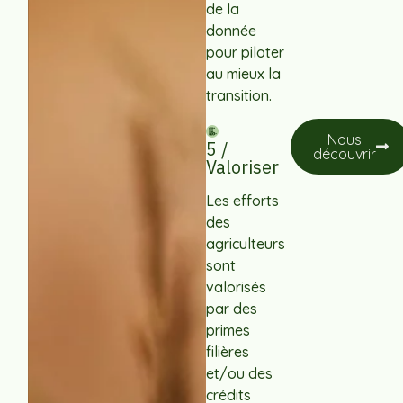
de la
donnée
pour piloter
au mieux la
transition.
Nous
5 /
découvrir
Valoriser
Les efforts
des
agriculteurs
sont
valorisés
par des
primes
filières
et/ou des
crédits