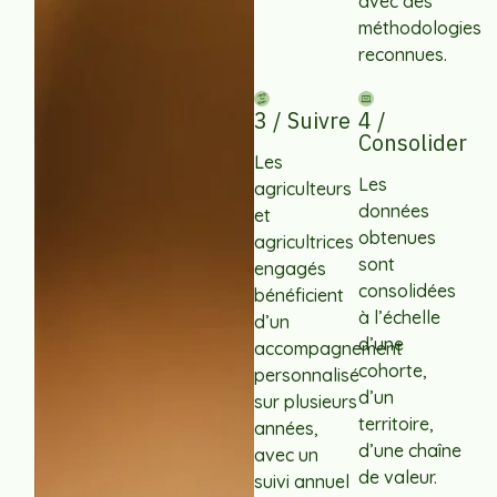
avec des
méthodologies
reconnues.
3 / Suivre
4 /
Consolider
Les
Les
agriculteurs
données
et
obtenues
agricultrices
sont
engagés
consolidées
bénéficient
à l’échelle
d’un
d’une
accompagnement
cohorte,
personnalisé
d’un
sur plusieurs
territoire,
années,
d’une chaîne
avec un
de valeur.
suivi annuel