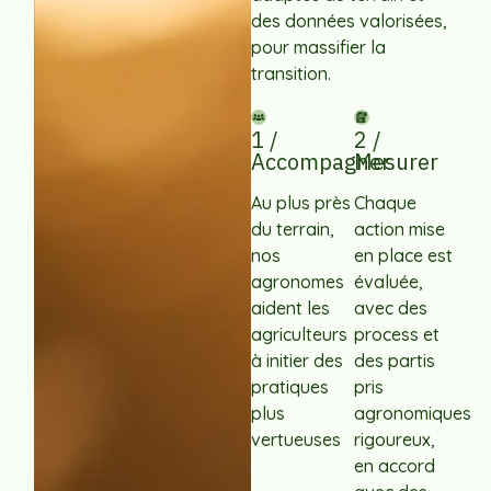
des données valorisées,
pour massifier la
transition.
1 /
2 /
Accompagner
Mesurer
Au plus près
Chaque
du terrain,
action mise
nos
en place est
agronomes
évaluée,
aident les
avec des
agriculteurs
process et
à initier des
des partis
pratiques
pris
plus
agronomiques
vertueuses
rigoureux,
en accord