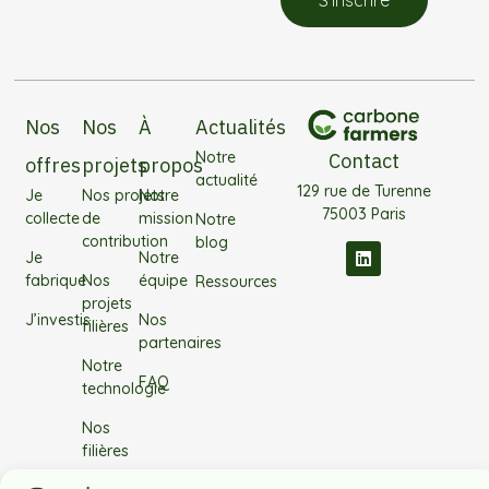
S’inscrire
Nos
Nos
À
Actualités
Notre
Contact
offres
projets
propos
actualité
129 rue de Turenne
Je
Nos projets
Notre
75003 Paris
collecte
de
mission
Notre
contribution
blog
Je
Notre
fabrique
Nos
équipe
Ressources
projets
J’investis
Nos
filières
partenaires
Notre
FAQ
technologie
Nos
filières